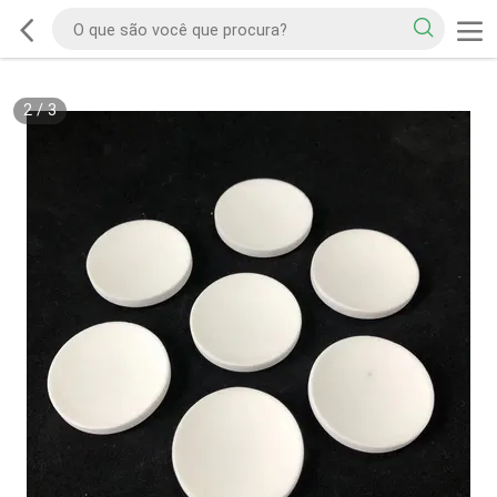
2
/
3