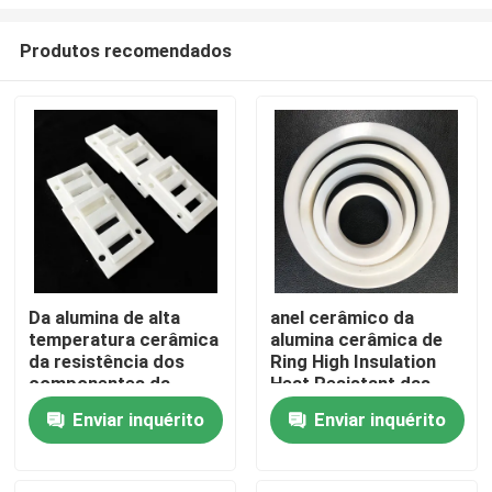
Produtos recomendados
Da alumina de alta
anel cerâmico da
temperatura cerâmica
alumina cerâmica de
Casa
da resistência dos
Ring High Insulation
componentes da
Heat Resistant das
alumina de 95 por
peças 3.6g/Cm3 95
PRODUTOS
Enviar inquérito
Enviar inquérito
cento peças feitas
sob encomenda
vídeos