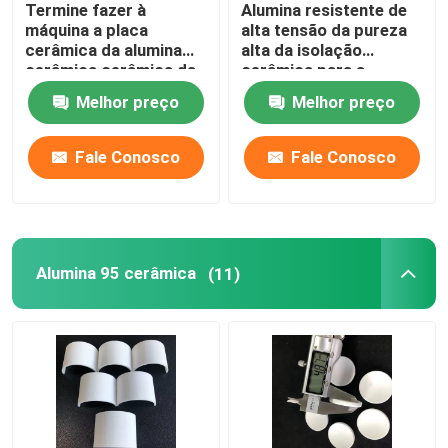
Termine fazer à
Alumina resistente de
máquina a placa
alta tensão da pureza
Cerâmica refratária
cerâmica da alumina
alta da isolação
cerâmica cerâmica da
cerâmica para a
sução 99 do vácuo das
indústria de New
Melhor preço
Melhor preço
peças Al2o3
Energy
Isolador cerâmico da alumina
Fale Conosco
Fale Conosco
bakeware cerâmico
Cerâmico criativo
Alumina 95 cerâmica
(11)