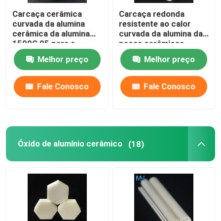
Carcaça cerâmica
Carcaça redonda
curvada da alumina
resistente ao calor
cerâmica da alumina
curvada da alumina das
1500C 95 para a
peças cerâmicas
resistência térmica da
cerâmicas da placa 95
Melhor preço
Melhor preço
isolação
Fale Conosco
Fale Conosco
Óxido de alumínio cerâmico
(18)