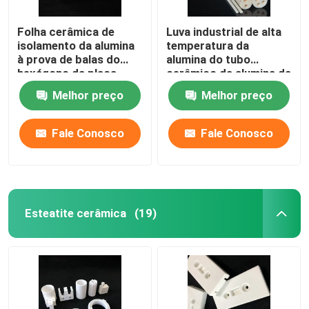
Folha cerâmica de
Luva industrial de alta
isolamento da alumina
temperatura da
à prova de balas do
alumina do tubo
hexágono da placa
cerâmico da alumina da
cerâmica do óxido de
pureza alta de 99%
Melhor preço
Melhor preço
alumínio de 99%
Fale Conosco
Fale Conosco
Esteatite cerâmica
(19)