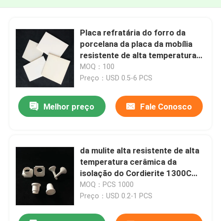
Placa refratária do forro da
porcelana da placa da mobília
resistente de alta temperatura
da estufa
MOQ：100
Preço：USD 0.5-6 PCS
Melhor preço
Fale Conosco
da mulite alta resistente de alta
temperatura cerâmica da
isolação do Cordierite 1300C
anel cerâmico
MOQ：PCS 1000
Preço：USD 0.2-1 PCS