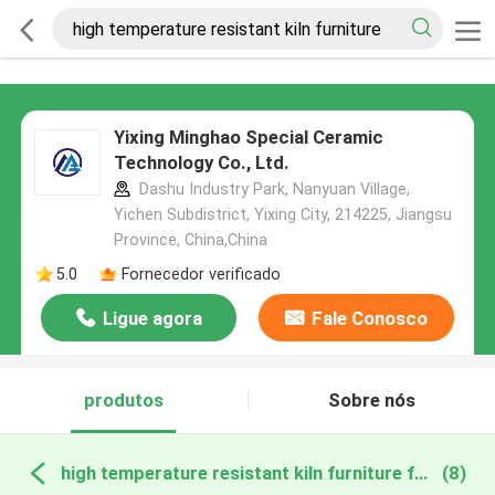
Yixing Minghao Special Ceramic
Technology Co., Ltd.
Dashu Industry Park, Nanyuan Village,
Yichen Subdistrict, Yixing City, 214225, Jiangsu
Province, China,China
5.0
Fornecedor verificado
Ligue agora
Fale Conosco
produtos
Sobre nós
high temperature resistant kiln furniture fabricação online
(8)