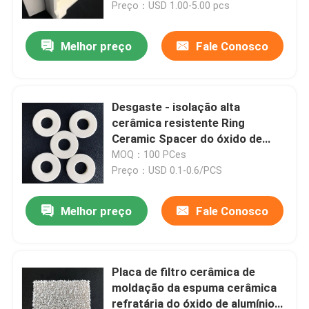
Preço：USD 1.00-5.00 pcs
Melhor preço
Fale Conosco
Desgaste - isolação alta
cerâmica resistente Ring
Ceramic Spacer do óxido de
alumínio de 99%
MOQ：100 PCes
Preço：USD 0.1-0.6/PCS
Melhor preço
Fale Conosco
Casa
PRODUTOS
Placa de filtro cerâmica de
moldação da espuma cerâmica
refratária do óxido de alumínio
vídeos