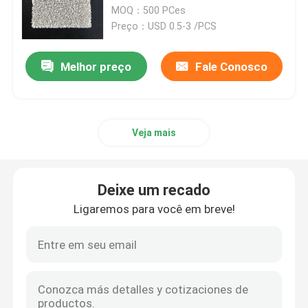
para a fundição
MOQ：500 PCes
Preço：USD 0.5-3 /PCS
SOBRE E.U.
Melhor preço
Fale Conosco
Excursão da fábrica
Controle da qualidade
Veja mais
Contacte-nos
Deixe um recado
Ligaremos para você em breve!
Peça umas citações
Peças cerâmicas fazendo à máquina
Alumina 95 cerâmica