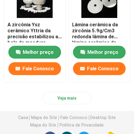
A zircônia Ysz
Lâmina cerâmica da
cerâmico Yttria da
zircônia 5.9g/Cm3
precisão estabilizou a
redonda lâmina de
bola de moedura
lâmina cerâmica de
cerâmica dos grânulos
1400 graus
Melhor preço
Melhor preço
cerâmicos
Fale Conosco
Fale Conosco
Veja mais
Casa
Mapa do Site
Fale Conosco
Desktop Site
Mapa do Site
Política de Privacidade