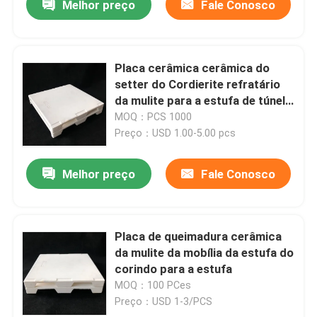
Melhor preço
Fale Conosco
Placa cerâmica cerâmica do
setter do Cordierite refratário
da mulite para a estufa de túnel
da mobília da estufa
MOQ：PCS 1000
Preço：USD 1.00-5.00 pcs
Melhor preço
Fale Conosco
Placa de queimadura cerâmica
da mulite da mobília da estufa do
corindo para a estufa
MOQ：100 PCes
Preço：USD 1-3/PCS