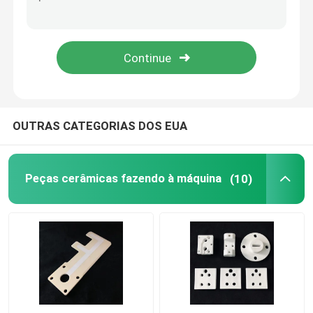
Óxido de alumínio cerâmico
Esteatite cerâmica
Zircônia cerâmica
OUTRAS CATEGORIAS DOS EUA
cordierite cerâmico
Peças cerâmicas fazendo à máquina
(10)
Placa cerâmica da alumina
Haste cerâmica da alumina
Tubo cerâmico da alumina