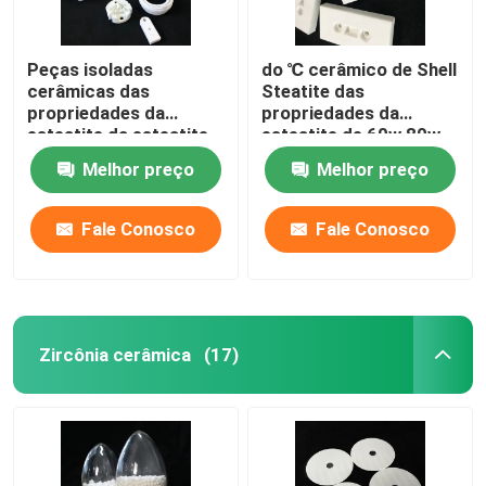
Peças isoladas
do ℃ cerâmico de Shell
cerâmicas das
Steatite das
propriedades da
propriedades da
esteatite da esteatite
esteatite de 60w 80w
amarela branca
partes 1300
Melhor preço
Melhor preço
estrutural
estruturais
Fale Conosco
Fale Conosco
Zircônia cerâmica
(17)